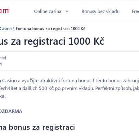
Online casina
Bonusy bez vkladu
Fre
 Casino
\
Fortuna bonus za registraci 1000 Kč
s za registraci 1000 Kč
atel
ní
a Casino a využijte atraktivní fortuna bonus ! Tento bonus zahrnu
Tech4Bet a dalších 500 Kč po prvním vkladu. Perfektní způsob, jak 
ka!
000ZDARMA
na bonus za registraci