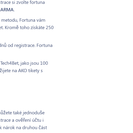
race si zvolte fortuna
DARMA
.
ní metodu, Fortuna vám
et. Kromě toho získáte 250
nů od registrace. Fortuna
Tech4Bet, jako jsou 100
jete na AKO tikety s
 můžete také jednoduše
race a ověření účtu i
k nárok na druhou část