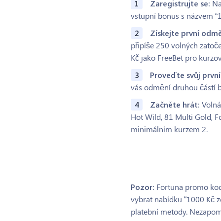
Zaregistrujte se:
Nav
vstupní bonus s názvem “
Získejte první odm
připíše 250 volných zatoč
Kč jako FreeBet pro kurzov
Proveďte svůj první
vás odmění druhou částí b
Začněte hrát:
Volná
Hot Wild, 81 Multi Gold, 
minimálním kurzem 2.
Pozor:
Fortuna promo ko
vybrat nabídku “1000 Kč z
platební metody. Nezapome