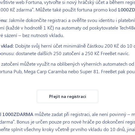
štivte web Fortuna, vytvořte si nový hráčský účet a během regist
1000 Kč zdarma”. Můžete také použít fortuna promo kod
1000Z
ěnu:
Jakmile dokončíte registraci a ověříte svou identitu i plateb
ení (každé v hodnotě 1 Kč) na automaty od poskytovatele Tech4B
é sázení – bez nutnosti vkladu.
 vklad:
Dobijte svůj herní účet minimálně částkou 200 Kč do 10 d
onusu: dostanete dalších 250 zatočení a 250 Kč FreeBet navíc.
 zatočení můžete využít na oblíbených výherních automatech od 
Fortuna Pub, Mega Carp Caramba nebo Super 81. FreeBet pak použi
Přejít na registraci
d
1000ZDARMA
můžete zadat při registraci, ale není povinný –
darma”. Bonus je určen pouze pro nové hráče po dokončení regist
ňte splnit všechny kroky včetně prvního vkladu do 10 dnů, jina