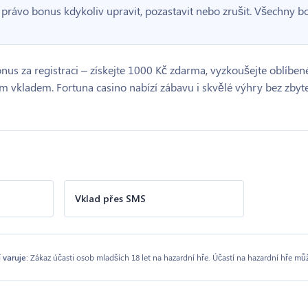
 právo bonus kdykoliv upravit, pozastavit nebo zrušit. Všechny b
nus za registraci – získejte 1000 Kč zdarma, vyzkoušejte oblíbené
m vkladem. Fortuna casino nabízí zábavu i skvělé výhry bez zbyte
Vklad přes SMS
 varuje:
Zákaz účasti osob mladších 18 let na hazardní hře. Účastí na hazardní hře můž