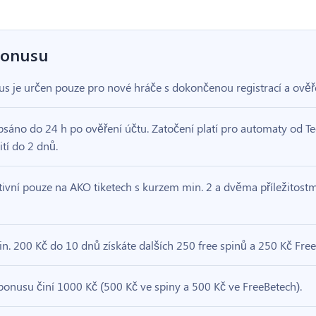
bonusu
us je určen pouze pro nové hráče s dokončenou registrací a ově
ipsáno do 24 h po ověření účtu. Zatočení platí pro automaty od Te
ití do 2 dnů.
tivní pouze na AKO tiketech s kurzem min. 2 a dvěma příležitostmi
n. 200 Kč do 10 dnů získáte dalších 250 free spinů a 250 Kč Free
onusu činí 1000 Kč (500 Kč ve spiny a 500 Kč ve FreeBetech).