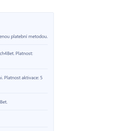
řenou platební metodou.
ch4Bet. Platnost:
. Platnost aktivace: 5
Bet.