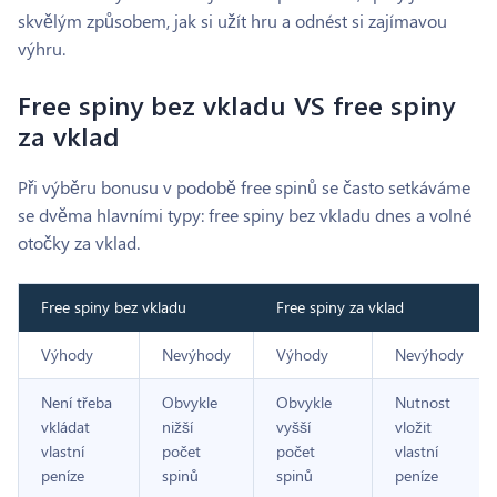
skvělým způsobem, jak si užít hru a odnést si zajímavou
výhru.
Free spiny bez vkladu VS free spiny
za vklad
Při výběru bonusu v podobě free spinů se často setkáváme
se dvěma hlavními typy: free spiny bez vkladu dnes a volné
otočky za vklad.
Free spiny bez vkladu
Free spiny za vklad
Výhody
Nevýhody
Výhody
Nevýhody
Není třeba
Obvykle
Obvykle
Nutnost
vkládat
nižší
vyšší
vložit
vlastní
počet
počet
vlastní
peníze
spinů
spinů
peníze