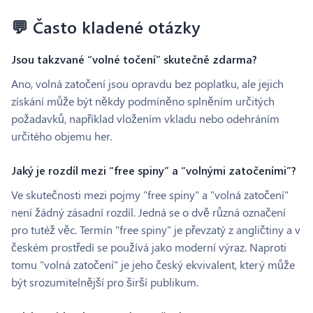
💬 Často kladené otázky
Jsou takzvané “volné točení” skutečně zdarma?
Ano, volná zatočení jsou opravdu bez poplatku, ale jejich
získání může být někdy podmíněno splněním určitých
požadavků, například vložením vkladu nebo odehráním
určitého objemu her.
Jaký je rozdíl mezi “free spiny” a “volnými zatočeními”?
Ve skutečnosti mezi pojmy "free spiny" a "volná zatočení"
není žádný zásadní rozdíl. Jedná se o dvě různá označení
pro tutéž věc. Termín "free spiny" je převzatý z angličtiny a v
českém prostředí se používá jako moderní výraz. Naproti
tomu "volná zatočení" je jeho český ekvivalent, který může
být srozumitelnější pro širší publikum.