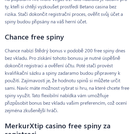
ty, kteří si chtějí vyzkoušet prostředí Betano casina bez
rizika. Stačí dokončit registrační proces, ověřit svůj účet a
spiny budou připsány na váš herní účet.
Chance free spiny
Chance nabízí štědrý bonus v podobě 200 free spiny dnes
bez vkladu. Pro získání tohoto bonusu je nutné úspěšně
dokončit registraci a ověření účtu. Poté stačí provést
kvalifikační sázku a spiny zadaramo budou připraveny k
použití. Zajímavostí je, že hodnotu spinů si můžete určit
sami. Navíc máte možnost vybrat si hru, na které chcete free
spiny využít. Tato flexibilní nabídka vám umožňuje
přizpůsobit bonus bez vkladu vašim preferencím, což ocení
zejména zkušenější hráči.
MerkurXtip casino free spiny za
registraci