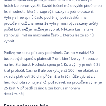
hrách lze bonus využít. Každé točení má obvykle přidělenou
fixní hodnotu, která určuje výši sázky na jedno otočení.
Výhry z free spinů často podléhají požadavkům na
protočení, což znamená, že výhry musí být vsazeny určitý
počet krát, než je možné je vybrat. Některá kasina také
stanovují limit na maximální částku, kterou lze ze spinů
vyhrát.
Podívejme se na příklady podmínek. Casino A nabízí 50
bezplatných spinů s platností 7 dní, které lze využít pouze
na hru Starburst. Hodnota spinu je 1 Kč a výhry je nutné 35
krát protočit. Casino B ale poskytuje až 100 free otáček za
vklad s platností 30 dní, přičemž si hráč může vybrat z 5
her. Hodnota spinu je 2 Kč, požadavek na protočení výher je
25 krát. V případě casino B zní bonus mnohem
dosažitelněji.
Free spiny ve hře