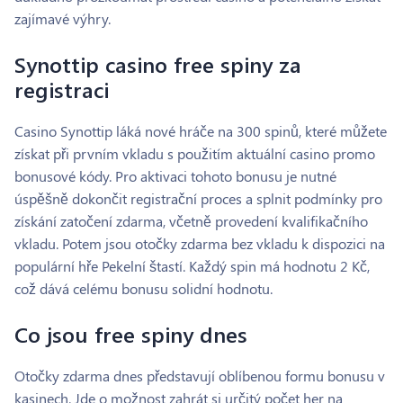
zajímavé výhry.
Synottip casino free spiny za
registraci
Casino Synottip láká nové hráče na 300 spinů, které můžete
získat při prvním vkladu s použitím aktuální casino promo
bonusové kódy. Pro aktivaci tohoto bonusu je nutné
úspěšně dokončit registrační proces a splnit podmínky pro
získání zatočení zdarma, včetně provedení kvalifikačního
vkladu. Potem jsou otočky zdarma bez vkladu k dispozici na
populární hře Pekelní štastí. Každý spin má hodnotu 2 Kč,
což dává celému bonusu solidní hodnotu.
Co jsou free spiny dnes
Otočky zdarma dnes představují oblíbenou formu bonusu v
kasinech. Jde o možnost zahrát si určitý počet her na