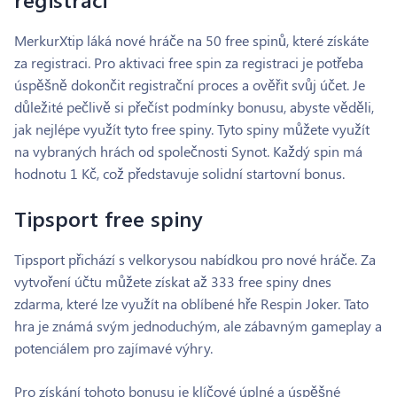
MerkurXtip láká nové hráče na 50 free spinů, které získáte
za registraci. Pro aktivaci free spin za registraci je potřeba
úspěšně dokončit registrační proces a ověřit svůj účet. Je
důležité pečlivě si přečíst podmínky bonusu, abyste věděli,
jak nejlépe využít tyto free spiny. Tyto spiny můžete využít
na vybraných hrách od společnosti Synot. Každý spin má
hodnotu 1 Kč, což představuje solidní startovní bonus.
Tipsport free spiny
Tipsport přichází s velkorysou nabídkou pro nové hráče. Za
vytvoření účtu můžete získat až 333 free spiny dnes
zdarma, které lze využít na oblíbené hře Respin Joker. Tato
hra je známá svým jednoduchým, ale zábavným gameplay a
potenciálem pro zajímavé výhry.
Pro získání tohoto bonusu je klíčové úplné a úspěšné