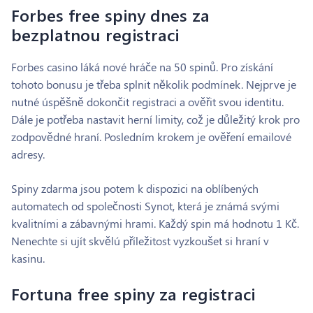
Forbes free spiny dnes za
bezplatnou registraci
Forbes casino láká nové hráče na 50 spinů. Pro získání
tohoto bonusu je třeba splnit několik podmínek. Nejprve je
nutné úspěšně dokončit registraci a ověřit svou identitu.
Dále je potřeba nastavit herní limity, což je důležitý krok pro
zodpovědné hraní. Posledním krokem je ověření emailové
adresy.
Spiny zdarma jsou potem k dispozici na oblíbených
automatech od společnosti Synot, která je známá svými
kvalitními a zábavnými hrami. Každý spin má hodnotu 1 Kč.
Nenechte si ujít skvělú příležitost vyzkoušet si hraní v
kasinu.
Fortuna free spiny za registraci