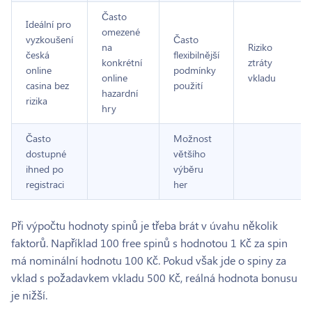
Často
Ideální pro
omezené
vyzkoušení
Často
na
Riziko
česká
flexibilnější
konkrétní
ztráty
online
podmínky
online
vkladu
casina bez
použití
hazardní
rizika
hry
Často
Možnost
dostupné
většího
ihned po
výběru
registraci
her
Při výpočtu hodnoty spinů je třeba brát v úvahu několik
faktorů. Například 100 free spinů s hodnotou 1 Kč za spin
má nominální hodnotu 100 Kč. Pokud však jde o spiny za
vklad s požadavkem vkladu 500 Kč, reálná hodnota bonusu
je nižší.