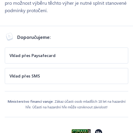
pro možnost výběru těchto výher je nutné splnit stanovené
podmínky protočení.
Doporučujeme:
Vklad přes Paysafecard
Vklad přes SMS
Ministerstvo financí varuje:
Zákaz účasti osob mladších 18 let na hazardní
hře. Účastí na hazardní hře může vzniknout závislost!