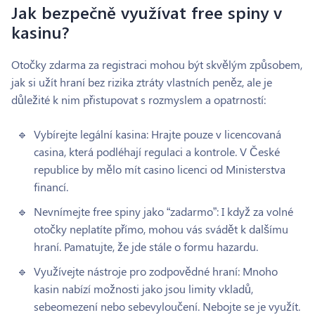
Jak bezpečně využívat free spiny v
kasinu?
Otočky zdarma za registraci mohou být skvělým způsobem,
jak si užít hraní bez rizika ztráty vlastních peněz, ale je
důležité k nim přistupovat s rozmyslem a opatrností:
Vybírejte legální kasina: Hrajte pouze v licencovaná
casina, která podléhají regulaci a kontrole. V České
republice by mělo mít casino licenci od Ministerstva
financí.
Nevnímejte free spiny jako “zadarmo”: I když za volné
otočky neplatíte přímo, mohou vás svádět k dalšímu
hraní. Pamatujte, že jde stále o formu hazardu.
Využívejte nástroje pro zodpovědné hraní: Mnoho
kasin nabízí možnosti jako jsou limity vkladů,
sebeomezení nebo sebevyloučení. Nebojte se je využít.